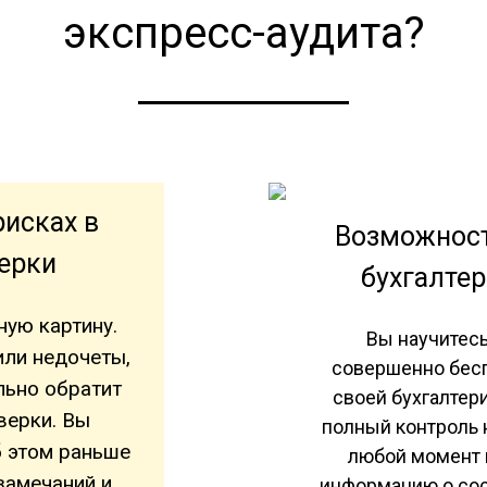
экспресс-аудита?
исках в
Возможност
ерки
бухгалте
ную картину.
Вы научитесь
или недочеты,
совершенно бесп
льно обратит
своей бухгалтер
верки. Вы
полный контроль н
б этом раньше
любой момент 
замечаний и
информацию о сос