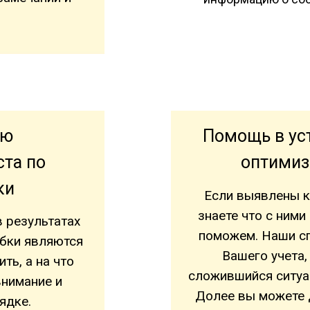
ию
Помощь в ус
ста по
оптимиз
ки
Если выявлены к
знаете что с ними
 результатах
поможем. Наши с
ибки являются
Вашего учета,
ть, а на что
сложившийся ситуац
внимание и
Долее вы можете 
ядке.