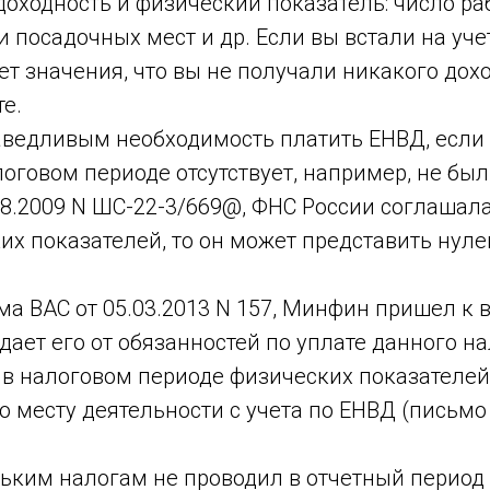
 доходность и физический показатель: число р
и посадочных мест и др. Если вы встали на уч
т значения, что вы не получали никакого дохо
те.
ведливым необходимость платить ЕНВД, если 
оговом периоде отсутствует, например, не бы
8.2009 N ШС-22-3/669@, ФНС России соглашалас
их показателей, то он может представить нул
а ВАС от 05.03.2013 N 157, Минфин пришел к 
ет его от обязанностей по уплате данного нал
ия в налоговом периоде физических показателе
 месту деятельности с учета по ЕНВД (письмо М
ьким налогам не проводил в отчетный период