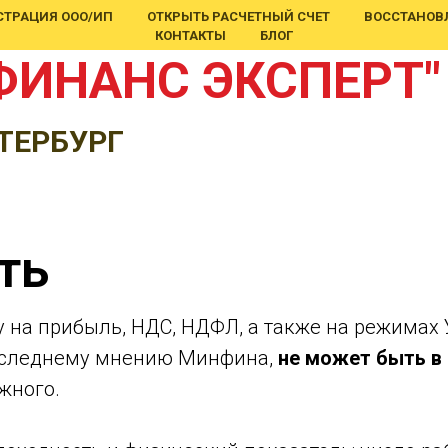
СТРАЦИЯ ООО/ИП
ОТКРЫТЬ РАСЧЕТНЫЙ СЧЕТ
ВОССТАНОВЛ
КОНТАКТЫ
БЛОГ
ФИНАНС ЭКСПЕРТ"
ТЕРБУРГ
ть
на прибыль, НДС, НДФЛ, а также на режимах УС
 последнему мнению Минфина,
не может быть в
жного.