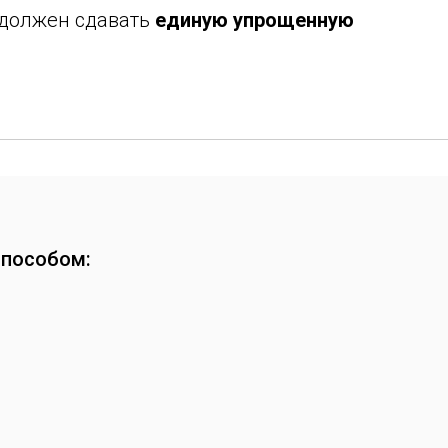
н должен сдавать
единую упрощенную
способом: