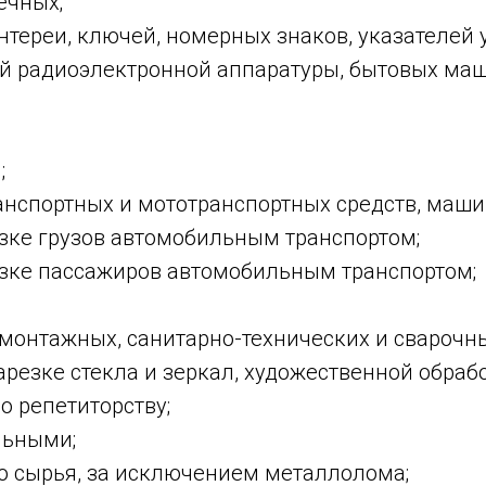
ечных;
тереи, ключей, номерных знаков, указателей 
й радиоэлектронной аппаратуры, бытовых маши
;
анспортных и мототранспортных средств, маши
озке грузов автомобильным транспортом;
озке пассажиров автомобильным транспортом;
монтажных, санитарно-технических и сварочны
резке стекла и зеркал, художественной обрабо
о репетиторству;
льными;
го сырья, за исключением металлолома;