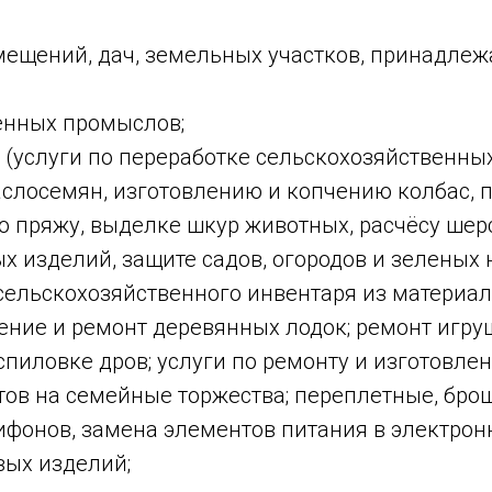
омещений, дач, земельных участков, принадл
енных промыслов;
(услуги по переработке сельскохозяйственных 
аслосемян, изготовлению и копчению колбас, 
 пряжу, выделке шкур животных, расчёсу шер
 изделий, защите садов, огородов и зеленых 
сельскохозяйственного инвентаря из материал
ление и ремонт деревянных лодок; ремонт игру
спиловке дров; услуги по ремонту и изготовле
тов на семейные торжества; переплетные, бр
ифонов, замена элементов питания в электронн
вых изделий;