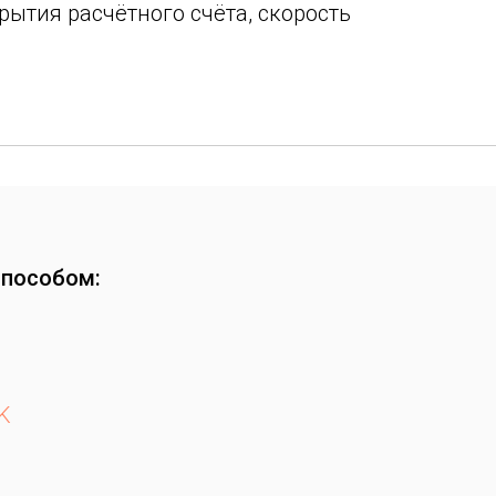
ытия расчётного счёта, скорость
способом:
K