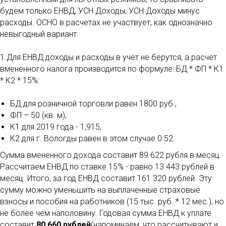
будем только ЕНВД, УСН Доходы, УСН Доходы минус
расходы. ОСНО в расчетах не участвует, как однозначно
невыгодный вариант.
1.Для ЕНВД доходы и расходы в учет не берутся, а расчет
вмененного налога производится по формуле: БД * ФП * К1
* К2 * 15%:
БД для розничной торговли равен 1800 руб.,
ФП – 50 (кв. м),
К1 для 2019 года - 1,915,
К2 для г. Вологды равен в этом случае 0.52.
Сумма вмененного дохода составит 89 622 рубля в месяц.
Рассчитаем ЕНВД по ставке 15% - равно 13 443 рублей в
месяц. Итого, за год ЕНВД составит 161 320 рублей. Эту
сумму можно уменьшить на выплаченные страховые
взносы и пособия на работников (15 тыс. руб. * 12 мес.), но
не более чем наполовину. Годовая сумма ЕНВД к уплате
составит
80 660 рублей
(напоминаем, что рассчитывают и